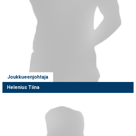
Joukkueenjohtaja
Helenius Tiina