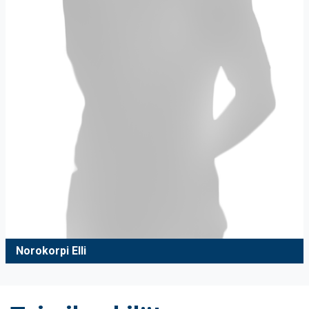
Norokorpi Elli