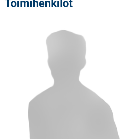
Toimihenkilöt