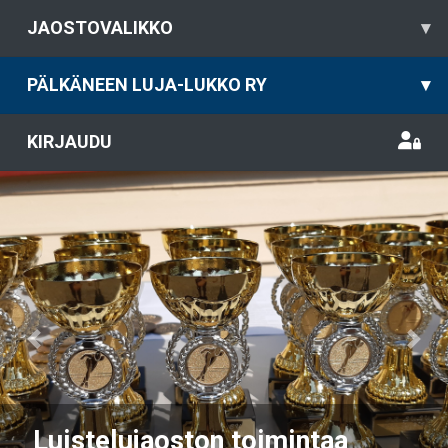
JAOSTOVALIKKO
▾
PÄLKÄNEEN LUJA-LUKKO RY
▾
KIRJAUDU
Previous
Nex
Luistelujaoston toimintaa