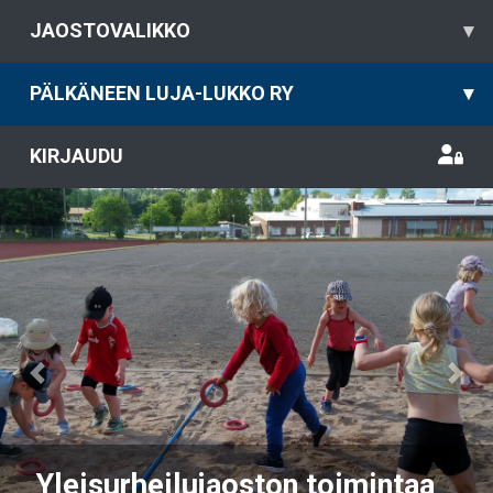
JAOSTOVALIKKO
▾
PÄLKÄNEEN LUJA-LUKKO RY
▾
KIRJAUDU
Previous
Nex
Yleisurheilujaoston toimintaa