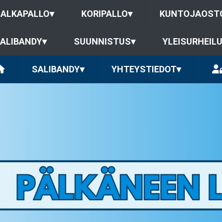
JALKAPALLO
▾
KORIPALLO
▾
KUNTOJAOST
ALIBANDY
▾
SUUNNISTUS
▾
YLEISURHEIL
SALIBANDY
▾
YHTEYSTIEDOT
▾