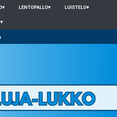
O
▾
LENTOPALLO
▾
LUISTELU
▾
U
▾
Next