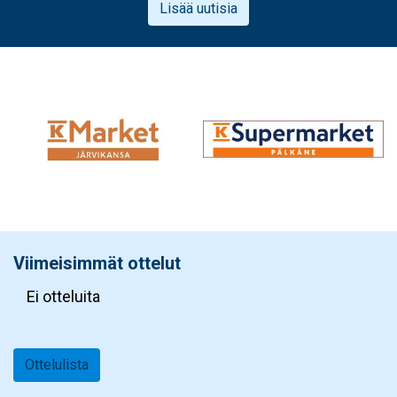
Lisää uutisia
Viimeisimmät ottelut
Ei otteluita
Ottelulista