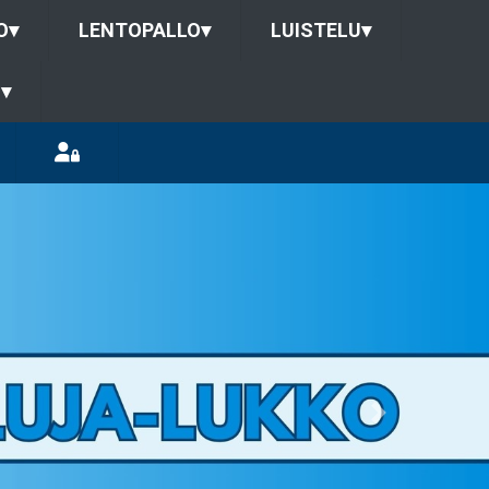
O
▾
LENTOPALLO
▾
LUISTELU
▾
U
▾
Next