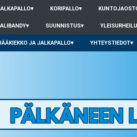
JALKAPALLO
▾
KORIPALLO
▾
KUNTOJAOST
ALIBANDY
▾
SUUNNISTUS
▾
YLEISURHEIL
JÄÄKIEKKO JA JALKAPALLO
▾
YHTEYSTIEDOT
▾