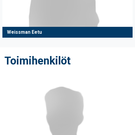
Weissman Eetu
Toimihenkilöt