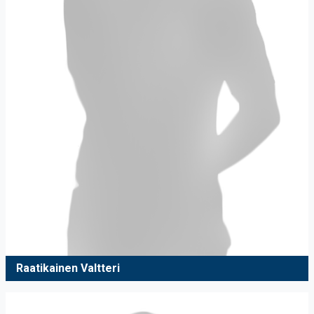
Raatikainen Valtteri