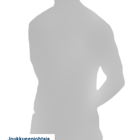
Joukkueenjohtaja