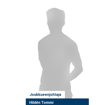
Joukkueenjohtaja
Hildén Tommi