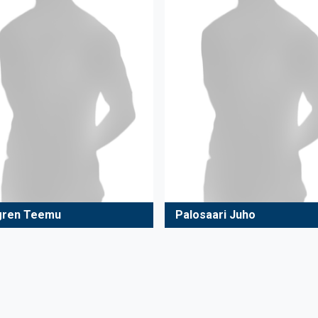
gren Teemu
Palosaari Juho