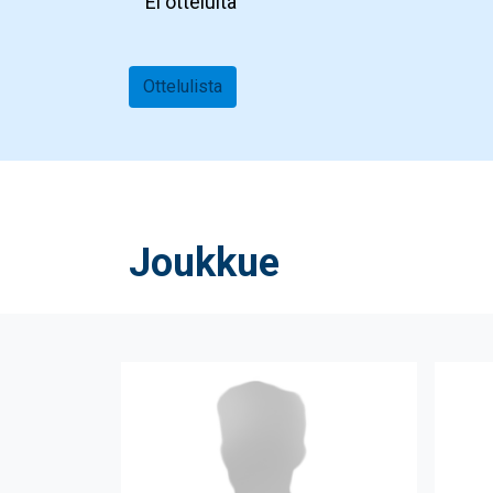
Ei otteluita
Ottelulista
Joukkue