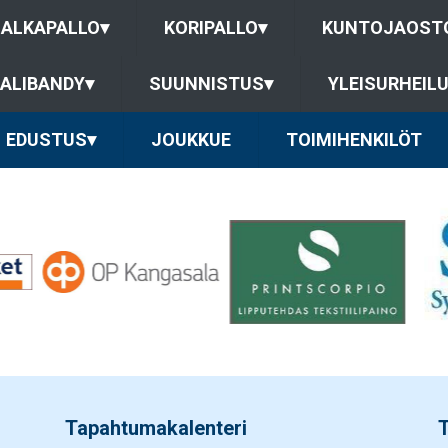
JALKAPALLO
▾
KORIPALLO
▾
KUNTOJAOST
ALIBANDY
▾
SUUNNISTUS
▾
YLEISURHEIL
EDUSTUS
▾
JOUKKUE
TOIMIHENKILÖT
Tapahtumakalenteri
T