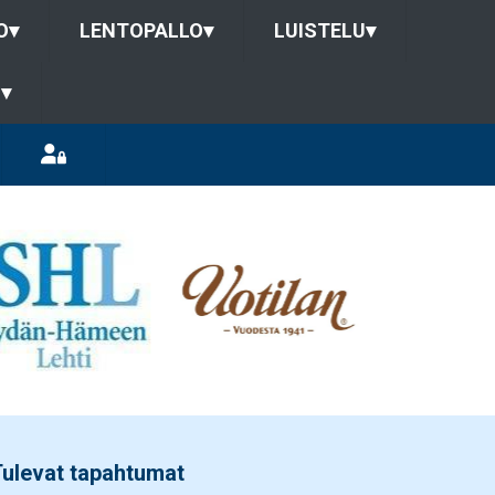
O
▾
LENTOPALLO
▾
LUISTELU
▾
U
▾
ulevat tapahtumat