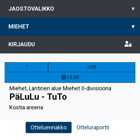
JAOSTOVALIKKO
▾
MIEHET
▾
KIRJAUDU
7
LOK
19.30
Miehet
,
Läntinen alue Miehet II-divisioona
PäLuLu - TuTo
Kostia areena
Otteluennakko
Otteluraportti