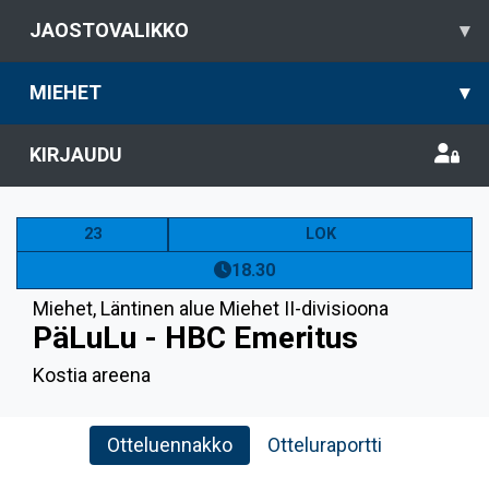
JAOSTOVALIKKO
▾
MIEHET
▾
KIRJAUDU
23
LOK
18.30
Miehet
,
Läntinen alue Miehet II-divisioona
PäLuLu - HBC Emeritus
Kostia areena
Otteluennakko
Otteluraportti