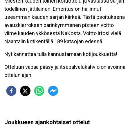
Miesten kauden toinen kotuottelu ja vastassa sarjan
todellinen jättiläinen. Emeritus on hallinnut
useamman kauden sarjan kärkeä. Tästä osoituksena
avauskierroksen parinkymmenen pisteen voitto
viime kauden ykkösestä NaKosta. Voitto irtosi vielä
Naantalin kotikentällä 189 katsojan edessä.
Nyt kannattaa tulla kannustamaan kotijoukkuetta!
Otteluun vapaa pääsy ja itsepalvelukahvio on avoinna
ottelun ajan.
Joukkueen ajankohtaiset ottelut