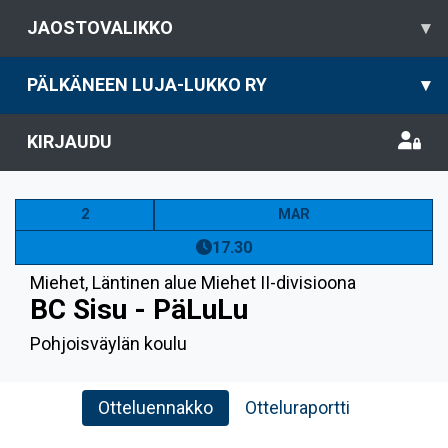
JAOSTOVALIKKO
▾
PÄLKÄNEEN LUJA-LUKKO RY
▾
KIRJAUDU
2
MAR
17.30
Miehet
,
Läntinen alue Miehet II-divisioona
BC Sisu - PäLuLu
Pohjoisväylän koulu
Otteluennakko
Otteluraportti