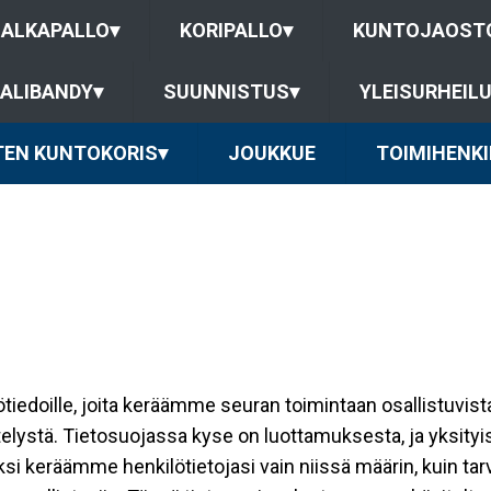
JALKAPALLO
▾
KORIPALLO
▾
KUNTOJAOST
ALIBANDY
▾
SUUNNISTUS
▾
YLEISURHEIL
TEN KUNTOKORIS
▾
JOUKKUE
TOIMIHENKI
ilötiedoille, joita keräämme seuran toimintaan osallistuvist
ttelystä. Tietosuojassa kyse on luottamuksesta, ja yksity
ksi keräämme henkilötietojasi vain niissä määrin, kuin ta