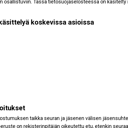
allistuviin. Tässä tietosuojaselosteessa on käsitelty nii
käsittelyä koskevissa asioissa
koitukset
suostumuksen taikka seuran ja jäsenen välisen jäsensuht
eruste on rekisterinpitäjän oikeutettu etu, etenkin seuraav