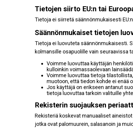
Tietojen siirto EU:n tai Euroo
Tietoja ei siirretä säännönmukaisesti EU:n
Säännönmukaiset tietojen luo
Tietoja ei luovuteta säännönmukaisesti. Se
kolmansille osapuolille vain seuraavissa 
Voimme luovuttaa käyttäjän henkilöti
kulloinkin voimassaolevaan lainsäädän
Voimme luovuttaa tietoja tilastollista,
muotoon, että tiedon kohde ei enää ol
Jos käyttäjä on erikseen antanut s
tietoja luovuttaa tarkoin valituille y
Rekisterin suojauksen periaat
Rekisteriä koskevat manuaaliset aineistot s
jotka ovat palomuurein, salasanoin ja muid