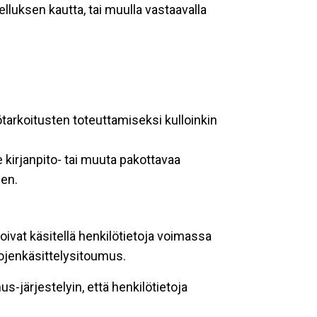
lluksen kautta, tai muulla vastaavalla
ötarkoitusten toteuttamiseksi kulloinkin
 kirjanpito- tai muuta pakottavaa
een.
oivat käsitellä henkilötietoja voimassa
tojenkäsittelysitoumus.
-järjestelyin, että henkilötietoja