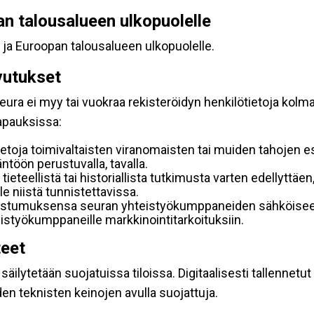
pan talousalueen ulkopuolelle
 ja Euroopan talousalueen ulkopuolelle.
vutukset
ura ei myy tai vuokraa rekisteröidyn henkilötietoja kolman
tapauksissa:
etoja toimivaltaisten viranomaisten tai muiden tahojen e
töön perustuvalla, tavalla.
 tieteellistä tai historiallista tutkimusta varten edellyttäe
e niistä tunnistettavissa.
uostumuksensa seuran yhteistyökumppaneiden sähköiseen 
hteistyökumppaneille markkinointitarkoituksiin.
teet
äilytetään suojatuissa tiloissa. Digitaalisesti tallennetut 
en teknisten keinojen avulla suojattuja.