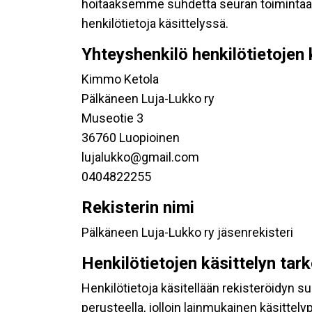
hoitaaksemme suhdetta seuran toimintaan os
henkilötietoja käsittelyssä.
Yhteyshenkilö henkilötietojen 
Kimmo Ketola
Pälkäneen Luja-Lukko ry
Museotie 3
36760 Luopioinen
lujalukko@gmail.com
0404822255
Rekisterin nimi
Pälkäneen Luja-Lukko ry jäsenrekisteri
Henkilötietojen käsittelyn tar
Henkilötietoja käsitellään rekisteröidyn 
perusteella, jolloin lainmukainen käsittelyp