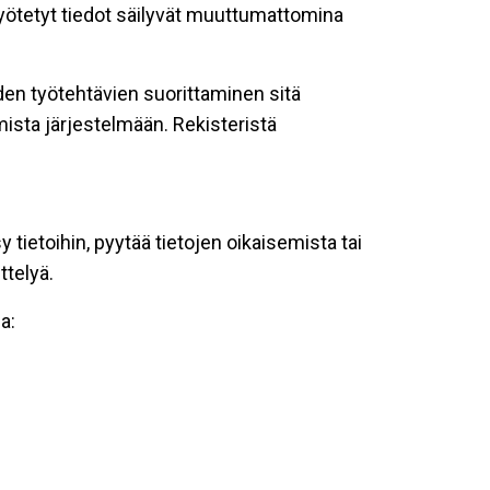
 syötetyt tiedot säilyvät muuttumattomina
oiden työtehtävien suorittaminen sitä
ista järjestelmään. Rekisteristä
tietoihin, pyytää tietojen oikaisemista tai
ttelyä.
a: