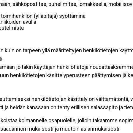
mään, sähköpostitse, puhelimitse, lomakkeella, mobiilisove
i toimihenkilön (ylläpitäjä) syöttäminä
niikoiden avulla
rjestelmistä
an kuin on tarpeen yllä määriteltyjen henkilötietojen käytt
i.
ttämään joitakin käyttäjän henkilötietoja noudattaaksemme
un henkilötietojen käsittelyperusteen päättymisen jälk
teuttamiseksi henkilötietojen käsittely on välttämätöntä, v
 ja heidän kanssaan on tehty erillisen salassapito ja tie
koistaa kolmannelle osapuolelle, jolloin takaamme sopimus
insäädännön mukaisesti ja muutoin asianmukaisesti.