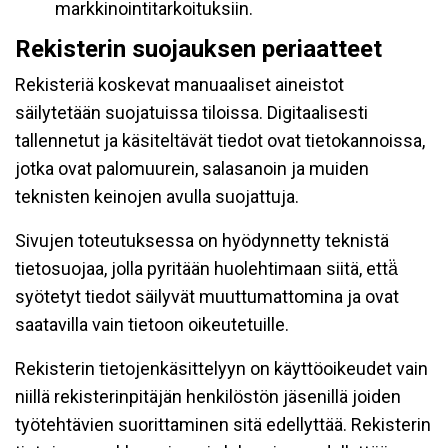
markkinointitarkoituksiin.
Rekisterin suojauksen periaatteet
Rekisteriä koskevat manuaaliset aineistot
säilytetään suojatuissa tiloissa. Digitaalisesti
tallennetut ja käsiteltävät tiedot ovat tietokannoissa,
jotka ovat palomuurein, salasanoin ja muiden
teknisten keinojen avulla suojattuja.
Sivujen toteutuksessa on hyödynnetty teknistä
tietosuojaa, jolla pyritään huolehtimaan siitä, että̈
syötetyt tiedot säilyvät muuttumattomina ja ovat
saatavilla vain tietoon oikeutetuille.
Rekisterin tietojenkäsittelyyn on käyttöoikeudet vain
niillä rekisterinpitäjän henkilöstön jäsenillä joiden
työtehtävien suorittaminen sitä edellyttää. Rekisterin