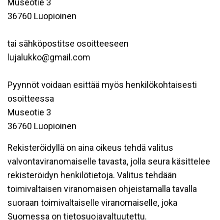
Museotie 3
36760 Luopioinen
tai sähköpostitse osoitteeseen
lujalukko@gmail.com
Pyynnöt voidaan esittää myös henkilökohtaisesti
osoitteessa
Museotie 3
36760 Luopioinen
Rekisteröidyllä on aina oikeus tehdä valitus
valvontaviranomaiselle tavasta, jolla seura käsittelee
rekisteröidyn henkilötietoja. Valitus tehdään
toimivaltaisen viranomaisen ohjeistamalla tavalla
suoraan toimivaltaiselle viranomaiselle, joka
Suomessa on tietosuojavaltuutettu.