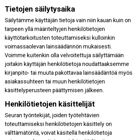
Tietojen säilytysaika
Säilytämme käyttäjän tietoja vain niin kauan kuin on
tarpeen yllä määriteltyjen henkilötietojen
käyttötarkoitusten toteuttamiseksi kulloinkin
voimassaolevan lainsäädännön mukaisesti.
Voimme kuitenkin olla velvoitettuja säilyttämään
joitakin käyttäjän henkilötietoja noudattaaksemme
kirjanpito- tai muuta pakottavaa lainsäädäntöä myös
asiakassuhteen tai muun henkilötietojen
käsittelyperusteen päättymisen jälkeen.
Henkilötietojen käsittelijät
Seuran työntekijät, joiden työtehtävien
toteuttamiseksi henkilötietojen käsittely on
välttämätöntä, voivat käsitellä henkilötietoja