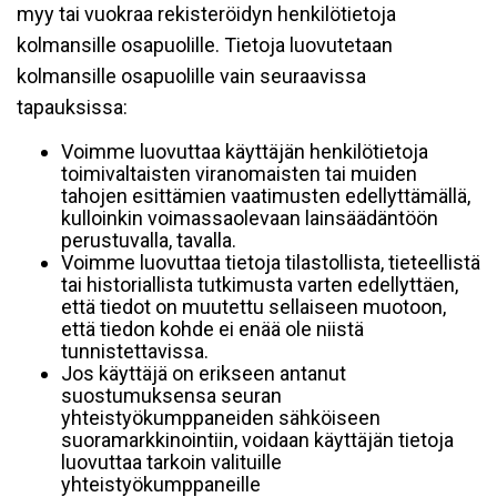
myy tai vuokraa rekisteröidyn henkilötietoja
kolmansille osapuolille. Tietoja luovutetaan
kolmansille osapuolille vain seuraavissa
tapauksissa:
Voimme luovuttaa käyttäjän henkilötietoja
toimivaltaisten viranomaisten tai muiden
tahojen esittämien vaatimusten edellyttämällä,
kulloinkin voimassaolevaan lainsäädäntöön
perustuvalla, tavalla.
Voimme luovuttaa tietoja tilastollista, tieteellistä
tai historiallista tutkimusta varten edellyttäen,
että tiedot on muutettu sellaiseen muotoon,
että tiedon kohde ei enää ole niistä
tunnistettavissa.
Jos käyttäjä on erikseen antanut
suostumuksensa seuran
yhteistyökumppaneiden sähköiseen
suoramarkkinointiin, voidaan käyttäjän tietoja
luovuttaa tarkoin valituille
yhteistyökumppaneille