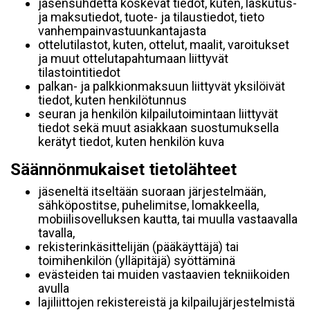
jäsensuhdetta koskevat tiedot, kuten, laskutus-
ja maksutiedot, tuote- ja tilaustiedot, tieto
vanhempainvastuunkantajasta
ottelutilastot, kuten, ottelut, maalit, varoitukset
ja muut ottelutapahtumaan liittyvät
tilastointitiedot
palkan- ja palkkionmaksuun liittyvät yksilöivät
tiedot, kuten henkilötunnus
seuran ja henkilön kilpailutoimintaan liittyvät
tiedot sekä muut asiakkaan suostumuksella
kerätyt tiedot, kuten henkilön kuva
Säännönmukaiset tietolähteet
jäseneltä itseltään suoraan järjestelmään,
sähköpostitse, puhelimitse, lomakkeella,
mobiilisovelluksen kautta, tai muulla vastaavalla
tavalla,
rekisterinkäsittelijän (pääkäyttäjä) tai
toimihenkilön (ylläpitäjä) syöttäminä
evästeiden tai muiden vastaavien tekniikoiden
avulla
lajiliittojen rekistereistä ja kilpailujärjestelmistä