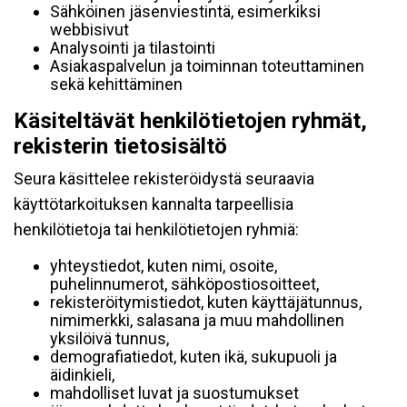
Sähköinen jäsenviestintä, esimerkiksi
webbisivut
Analysointi ja tilastointi
Asiakaspalvelun ja toiminnan toteuttaminen
sekä kehittäminen
Käsiteltävät henkilötietojen ryhmät,
rekisterin tietosisältö
Seura käsittelee rekisteröidystä seuraavia
käyttötarkoituksen kannalta tarpeellisia
henkilötietoja tai henkilötietojen ryhmiä:
yhteystiedot, kuten nimi, osoite,
puhelinnumerot, sähköpostiosoitteet,
rekisteröitymistiedot, kuten käyttäjätunnus,
nimimerkki, salasana ja muu mahdollinen
yksilöivä tunnus,
demografiatiedot, kuten ikä, sukupuoli ja
äidinkieli,
mahdolliset luvat ja suostumukset