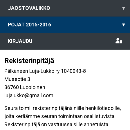
JAOSTOVALIKKO
▾
POJAT 2015-2016
▾
KIRJAUDU
Rekisterinpitäjä
Pälkäneen Luja-Lukko ry 1040043-8
Museotie 3
36760 Luopioinen
lujalukko@gmail.com
Seura toimii rekisterinpitäjänä niille henkilötiedoille,
joita keräämme seuran toimintaan osallistuvista.
Rekisterinpitäjä on vastuussa sille annetuista