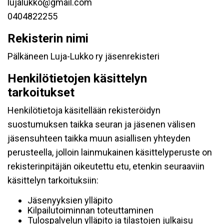
lujalukko@gmail.com
0404822255
Rekisterin nimi
Pälkäneen Luja-Lukko ry jäsenrekisteri
Henkilötietojen käsittelyn
tarkoitukset
Henkilötietoja käsitellään rekisteröidyn
suostumuksen taikka seuran ja jäsenen välisen
jäsensuhteen taikka muun asiallisen yhteyden
perusteella, jolloin lainmukainen käsittelyperuste on
rekisterinpitäjän oikeutettu etu, etenkin seuraaviin
käsittelyn tarkoituksiin:
Jäsenyyksien ylläpito
Kilpailutoiminnan toteuttaminen
Tulospalvelun ylläpito ja tilastojen julkaisu