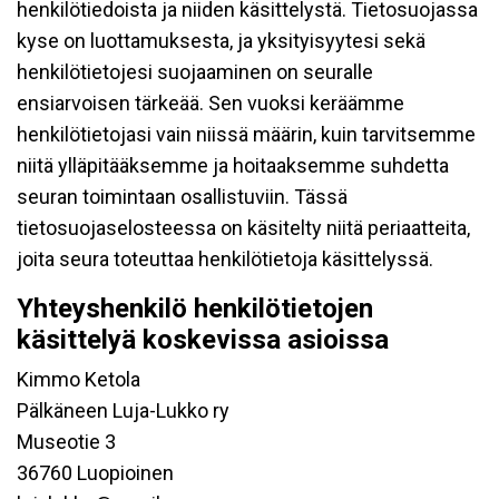
henkilötiedoista ja niiden käsittelystä. Tietosuojassa
kyse on luottamuksesta, ja yksityisyytesi sekä
henkilötietojesi suojaaminen on seuralle
ensiarvoisen tärkeää. Sen vuoksi keräämme
henkilötietojasi vain niissä määrin, kuin tarvitsemme
niitä ylläpitääksemme ja hoitaaksemme suhdetta
seuran toimintaan osallistuviin. Tässä
tietosuojaselosteessa on käsitelty niitä periaatteita,
joita seura toteuttaa henkilötietoja käsittelyssä.
Yhteyshenkilö henkilötietojen
käsittelyä koskevissa asioissa
Kimmo Ketola
Pälkäneen Luja-Lukko ry
Museotie 3
36760 Luopioinen