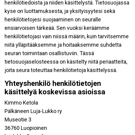
henkilötiedoista ja niiden käsittelystä. Tietosuojassa
kyse on luottamuksesta, ja yksityisyytesi sekä
henkilötietojesi suojaaminen on seuralle
ensiarvoisen tärkeää. Sen vuoksi keräämme
henkilötietojasi vain niissä määrin, kuin tarvitsemme
niitä ylläpitääksemme ja hoitaaksemme suhdetta
seuran toimintaan osallistuviin. Tässä
tietosuojaselosteessa on käsitelty niitä periaatteita,
joita seura toteuttaa henkilötietoja käsittelyssä.
Yhteyshenkilö henkilötietojen
käsittelyä koskevissa asioissa
Kimmo Ketola
Pälkäneen Luja-Lukko ry
Museotie 3
36760 Luopioinen