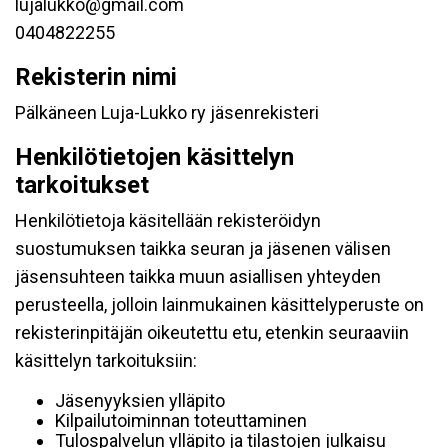
lujalukko@gmail.com
0404822255
Rekisterin nimi
Pälkäneen Luja-Lukko ry jäsenrekisteri
Henkilötietojen käsittelyn
tarkoitukset
Henkilötietoja käsitellään rekisteröidyn
suostumuksen taikka seuran ja jäsenen välisen
jäsensuhteen taikka muun asiallisen yhteyden
perusteella, jolloin lainmukainen käsittelyperuste on
rekisterinpitäjän oikeutettu etu, etenkin seuraaviin
käsittelyn tarkoituksiin:
Jäsenyyksien ylläpito
Kilpailutoiminnan toteuttaminen
Tulospalvelun ylläpito ja tilastojen julkaisu