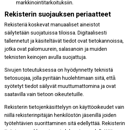
markkinointitarkoituksiin.
Rekisterin suojauksen periaatteet
Rekisteriä koskevat manuaaliset aineistot
säilytetään suojatuissa tiloissa. Digitaalisesti
tallennetut ja käsiteltävät tiedot ovat tietokannoissa,
jotka ovat palomuurein, salasanoin ja muiden
teknisten keinojen avulla suojattuja.
Sivujen toteutuksessa on hyödynnetty teknistä
tietosuojaa, jolla pyritään huolehtimaan siitä, että̈
syötetyt tiedot säilyvät muuttumattomina ja ovat
saatavilla vain tietoon oikeutetuille.
Rekisterin tietojenkäsittelyyn on käyttöoikeudet vain
niillä rekisterinpitäjän henkilöstön jäsenillä joiden
työtehtävien suorittaminen sitä edellyttää. Rekisterin