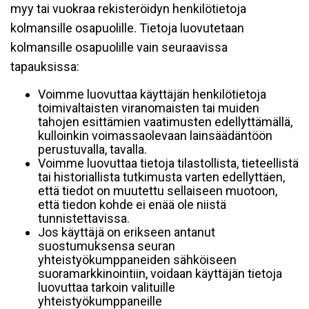
myy tai vuokraa rekisteröidyn henkilötietoja
kolmansille osapuolille. Tietoja luovutetaan
kolmansille osapuolille vain seuraavissa
tapauksissa:
Voimme luovuttaa käyttäjän henkilötietoja
toimivaltaisten viranomaisten tai muiden
tahojen esittämien vaatimusten edellyttämällä,
kulloinkin voimassaolevaan lainsäädäntöön
perustuvalla, tavalla.
Voimme luovuttaa tietoja tilastollista, tieteellistä
tai historiallista tutkimusta varten edellyttäen,
että tiedot on muutettu sellaiseen muotoon,
että tiedon kohde ei enää ole niistä
tunnistettavissa.
Jos käyttäjä on erikseen antanut
suostumuksensa seuran
yhteistyökumppaneiden sähköiseen
suoramarkkinointiin, voidaan käyttäjän tietoja
luovuttaa tarkoin valituille
yhteistyökumppaneille