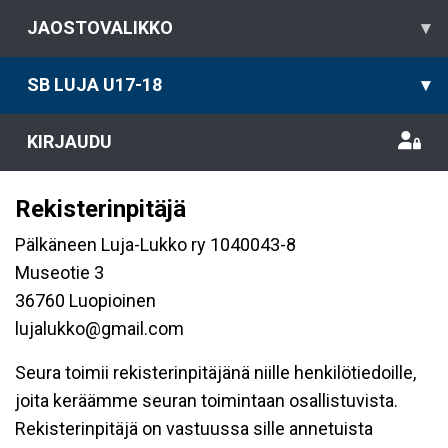
JAOSTOVALIKKO
▾
SB LUJA U17-18
▾
KIRJAUDU
Rekisterinpitäjä
Pälkäneen Luja-Lukko ry 1040043-8
Museotie 3
36760 Luopioinen
lujalukko@gmail.com
Seura toimii rekisterinpitäjänä niille henkilötiedoille,
joita keräämme seuran toimintaan osallistuvista.
Rekisterinpitäjä on vastuussa sille annetuista