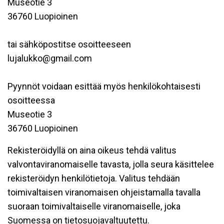
Museotie 3
36760 Luopioinen
tai sähköpostitse osoitteeseen
lujalukko@gmail.com
Pyynnöt voidaan esittää myös henkilökohtaisesti
osoitteessa
Museotie 3
36760 Luopioinen
Rekisteröidyllä on aina oikeus tehdä valitus
valvontaviranomaiselle tavasta, jolla seura käsittelee
rekisteröidyn henkilötietoja. Valitus tehdään
toimivaltaisen viranomaisen ohjeistamalla tavalla
suoraan toimivaltaiselle viranomaiselle, joka
Suomessa on tietosuojavaltuutettu.