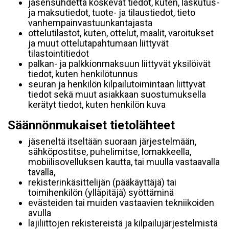
jäsensuhdetta koskevat tiedot, kuten, laskutus-
ja maksutiedot, tuote- ja tilaustiedot, tieto
vanhempainvastuunkantajasta
ottelutilastot, kuten, ottelut, maalit, varoitukset
ja muut ottelutapahtumaan liittyvät
tilastointitiedot
palkan- ja palkkionmaksuun liittyvät yksilöivät
tiedot, kuten henkilötunnus
seuran ja henkilön kilpailutoimintaan liittyvät
tiedot sekä muut asiakkaan suostumuksella
kerätyt tiedot, kuten henkilön kuva
Säännönmukaiset tietolähteet
jäseneltä itseltään suoraan järjestelmään,
sähköpostitse, puhelimitse, lomakkeella,
mobiilisovelluksen kautta, tai muulla vastaavalla
tavalla,
rekisterinkäsittelijän (pääkäyttäjä) tai
toimihenkilön (ylläpitäjä) syöttäminä
evästeiden tai muiden vastaavien tekniikoiden
avulla
lajiliittojen rekistereistä ja kilpailujärjestelmistä