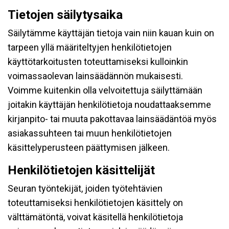
Tietojen säilytysaika
Säilytämme käyttäjän tietoja vain niin kauan kuin on
tarpeen yllä määriteltyjen henkilötietojen
käyttötarkoitusten toteuttamiseksi kulloinkin
voimassaolevan lainsäädännön mukaisesti.
Voimme kuitenkin olla velvoitettuja säilyttämään
joitakin käyttäjän henkilötietoja noudattaaksemme
kirjanpito- tai muuta pakottavaa lainsäädäntöä myös
asiakassuhteen tai muun henkilötietojen
käsittelyperusteen päättymisen jälkeen.
Henkilötietojen käsittelijät
Seuran työntekijät, joiden työtehtävien
toteuttamiseksi henkilötietojen käsittely on
välttämätöntä, voivat käsitellä henkilötietoja