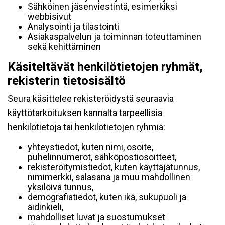
Sähköinen jäsenviestintä, esimerkiksi
webbisivut
Analysointi ja tilastointi
Asiakaspalvelun ja toiminnan toteuttaminen
sekä kehittäminen
Käsiteltävät henkilötietojen ryhmät,
rekisterin tietosisältö
Seura käsittelee rekisteröidystä seuraavia
käyttötarkoituksen kannalta tarpeellisia
henkilötietoja tai henkilötietojen ryhmiä:
yhteystiedot, kuten nimi, osoite,
puhelinnumerot, sähköpostiosoitteet,
rekisteröitymistiedot, kuten käyttäjätunnus,
nimimerkki, salasana ja muu mahdollinen
yksilöivä tunnus,
demografiatiedot, kuten ikä, sukupuoli ja
äidinkieli,
mahdolliset luvat ja suostumukset