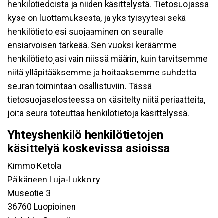
henkilötiedoista ja niiden käsittelystä. Tietosuojassa
kyse on luottamuksesta, ja yksityisyytesi sekä
henkilötietojesi suojaaminen on seuralle
ensiarvoisen tärkeää. Sen vuoksi keräämme
henkilötietojasi vain niissä määrin, kuin tarvitsemme
niitä ylläpitääksemme ja hoitaaksemme suhdetta
seuran toimintaan osallistuviin. Tässä
tietosuojaselosteessa on käsitelty niitä periaatteita,
joita seura toteuttaa henkilötietoja käsittelyssä.
Yhteyshenkilö henkilötietojen
käsittelyä koskevissa asioissa
Kimmo Ketola
Pälkäneen Luja-Lukko ry
Museotie 3
36760 Luopioinen