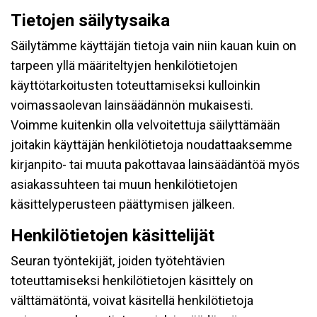
Tietojen säilytysaika
Säilytämme käyttäjän tietoja vain niin kauan kuin on
tarpeen yllä määriteltyjen henkilötietojen
käyttötarkoitusten toteuttamiseksi kulloinkin
voimassaolevan lainsäädännön mukaisesti.
Voimme kuitenkin olla velvoitettuja säilyttämään
joitakin käyttäjän henkilötietoja noudattaaksemme
kirjanpito- tai muuta pakottavaa lainsäädäntöä myös
asiakassuhteen tai muun henkilötietojen
käsittelyperusteen päättymisen jälkeen.
Henkilötietojen käsittelijät
Seuran työntekijät, joiden työtehtävien
toteuttamiseksi henkilötietojen käsittely on
välttämätöntä, voivat käsitellä henkilötietoja