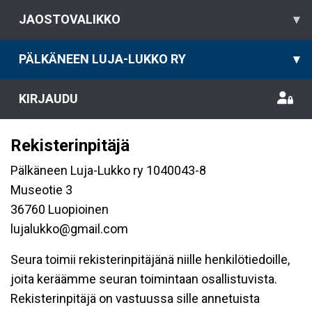
JAOSTOVALIKKO
▾
PÄLKÄNEEN LUJA-LUKKO RY
▾
KIRJAUDU
Rekisterinpitäjä
Pälkäneen Luja-Lukko ry 1040043-8
Museotie 3
36760 Luopioinen
lujalukko@gmail.com
Seura toimii rekisterinpitäjänä niille henkilötiedoille,
joita keräämme seuran toimintaan osallistuvista.
Rekisterinpitäjä on vastuussa sille annetuista