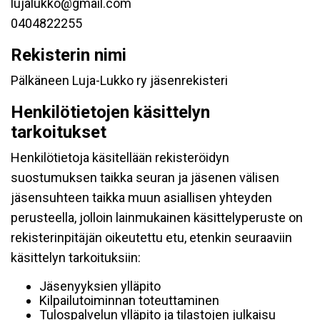
lujalukko@gmail.com
0404822255
Rekisterin nimi
Pälkäneen Luja-Lukko ry jäsenrekisteri
Henkilötietojen käsittelyn
tarkoitukset
Henkilötietoja käsitellään rekisteröidyn
suostumuksen taikka seuran ja jäsenen välisen
jäsensuhteen taikka muun asiallisen yhteyden
perusteella, jolloin lainmukainen käsittelyperuste on
rekisterinpitäjän oikeutettu etu, etenkin seuraaviin
käsittelyn tarkoituksiin:
Jäsenyyksien ylläpito
Kilpailutoiminnan toteuttaminen
Tulospalvelun ylläpito ja tilastojen julkaisu