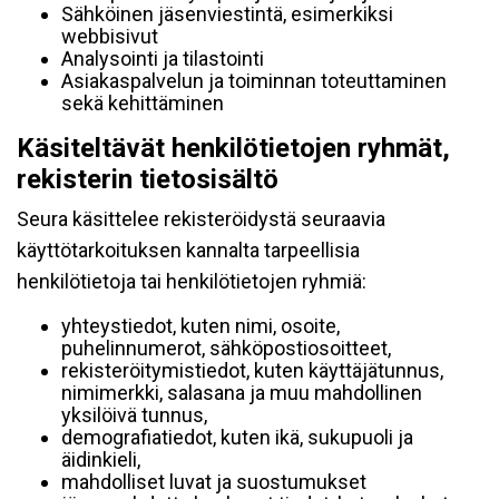
Sähköinen jäsenviestintä, esimerkiksi
webbisivut
Analysointi ja tilastointi
Asiakaspalvelun ja toiminnan toteuttaminen
sekä kehittäminen
Käsiteltävät henkilötietojen ryhmät,
rekisterin tietosisältö
Seura käsittelee rekisteröidystä seuraavia
käyttötarkoituksen kannalta tarpeellisia
henkilötietoja tai henkilötietojen ryhmiä:
yhteystiedot, kuten nimi, osoite,
puhelinnumerot, sähköpostiosoitteet,
rekisteröitymistiedot, kuten käyttäjätunnus,
nimimerkki, salasana ja muu mahdollinen
yksilöivä tunnus,
demografiatiedot, kuten ikä, sukupuoli ja
äidinkieli,
mahdolliset luvat ja suostumukset