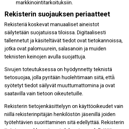
markkinointitarkoituksiin.
Rekisterin suojauksen periaatteet
Rekisteriä koskevat manuaaliset aineistot
säilytetään suojatuissa tiloissa. Digitaalisesti
tallennetut ja käsiteltävät tiedot ovat tietokannoissa,
jotka ovat palomuurein, salasanoin ja muiden
teknisten keinojen avulla suojattuja.
Sivujen toteutuksessa on hyödynnetty teknistä
tietosuojaa, jolla pyritään huolehtimaan siitä, että̈
syötetyt tiedot säilyvät muuttumattomina ja ovat
saatavilla vain tietoon oikeutetuille.
Rekisterin tietojenkäsittelyyn on käyttöoikeudet vain
niillä rekisterinpitäjän henkilöstön jäsenillä joiden
työtehtävien suorittaminen sitä edellyttää. Rekisterin