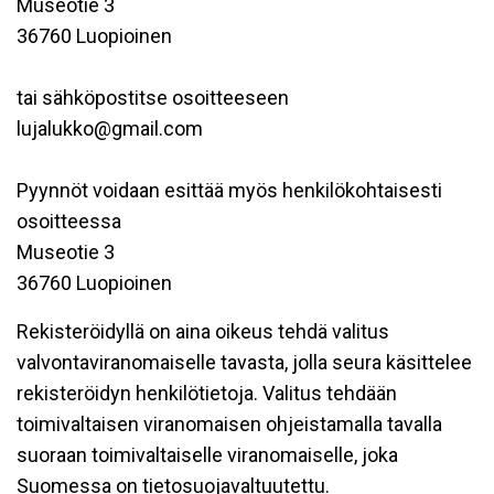
Museotie 3
36760 Luopioinen
tai sähköpostitse osoitteeseen
lujalukko@gmail.com
Pyynnöt voidaan esittää myös henkilökohtaisesti
osoitteessa
Museotie 3
36760 Luopioinen
Rekisteröidyllä on aina oikeus tehdä valitus
valvontaviranomaiselle tavasta, jolla seura käsittelee
rekisteröidyn henkilötietoja. Valitus tehdään
toimivaltaisen viranomaisen ohjeistamalla tavalla
suoraan toimivaltaiselle viranomaiselle, joka
Suomessa on tietosuojavaltuutettu.