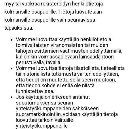
myy tai vuokraa rekisteröidyn henkilötietoja
kolmansille osapuolille. Tietoja luovutetaan
kolmansille osapuolille vain seuraavissa
tapauksissa:
Voimme luovuttaa käyttäjän henkilötietoja
toimivaltaisten viranomaisten tai muiden
tahojen esittämien vaatimusten edellyttämällä,
kulloinkin voimassaolevaan lainsäädäntöön
perustuvalla, tavalla.
Voimme luovuttaa tietoja tilastollista, tieteellistä
tai historiallista tutkimusta varten edellyttäen,
että tiedot on muutettu sellaiseen muotoon,
että tiedon kohde ei enää ole niistä
tunnistettavissa.
Jos käyttäjä on erikseen antanut
suostumuksensa seuran
yhteistyökumppaneiden sähköiseen
suoramarkkinointiin, voidaan käyttäjän tietoja
luovuttaa tarkoin valituille
yhteistyökumppaneille