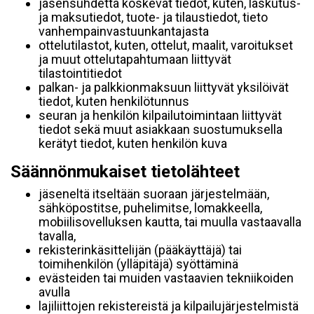
jäsensuhdetta koskevat tiedot, kuten, laskutus-
ja maksutiedot, tuote- ja tilaustiedot, tieto
vanhempainvastuunkantajasta
ottelutilastot, kuten, ottelut, maalit, varoitukset
ja muut ottelutapahtumaan liittyvät
tilastointitiedot
palkan- ja palkkionmaksuun liittyvät yksilöivät
tiedot, kuten henkilötunnus
seuran ja henkilön kilpailutoimintaan liittyvät
tiedot sekä muut asiakkaan suostumuksella
kerätyt tiedot, kuten henkilön kuva
Säännönmukaiset tietolähteet
jäseneltä itseltään suoraan järjestelmään,
sähköpostitse, puhelimitse, lomakkeella,
mobiilisovelluksen kautta, tai muulla vastaavalla
tavalla,
rekisterinkäsittelijän (pääkäyttäjä) tai
toimihenkilön (ylläpitäjä) syöttäminä
evästeiden tai muiden vastaavien tekniikoiden
avulla
lajiliittojen rekistereistä ja kilpailujärjestelmistä