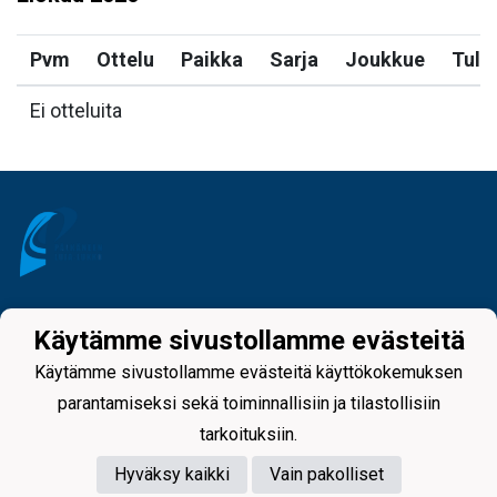
Pvm
Ottelu
Paikka
Sarja
Joukkue
Tulo
Ei otteluita
Tietosuojaseloste
Käytämme sivustollamme evästeitä
Käytämme sivustollamme evästeitä käyttökokemuksen
parantamiseksi sekä toiminnallisiin ja tilastollisiin
tarkoituksiin.
Hyväksy kaikki
Vain pakolliset
Powered by