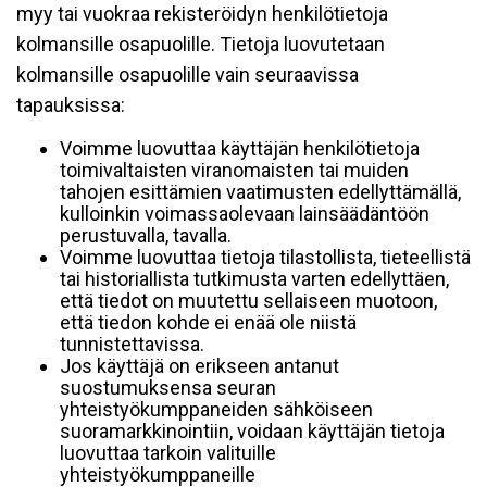
myy tai vuokraa rekisteröidyn henkilötietoja
kolmansille osapuolille. Tietoja luovutetaan
kolmansille osapuolille vain seuraavissa
tapauksissa:
Voimme luovuttaa käyttäjän henkilötietoja
toimivaltaisten viranomaisten tai muiden
tahojen esittämien vaatimusten edellyttämällä,
kulloinkin voimassaolevaan lainsäädäntöön
perustuvalla, tavalla.
Voimme luovuttaa tietoja tilastollista, tieteellistä
tai historiallista tutkimusta varten edellyttäen,
että tiedot on muutettu sellaiseen muotoon,
että tiedon kohde ei enää ole niistä
tunnistettavissa.
Jos käyttäjä on erikseen antanut
suostumuksensa seuran
yhteistyökumppaneiden sähköiseen
suoramarkkinointiin, voidaan käyttäjän tietoja
luovuttaa tarkoin valituille
yhteistyökumppaneille