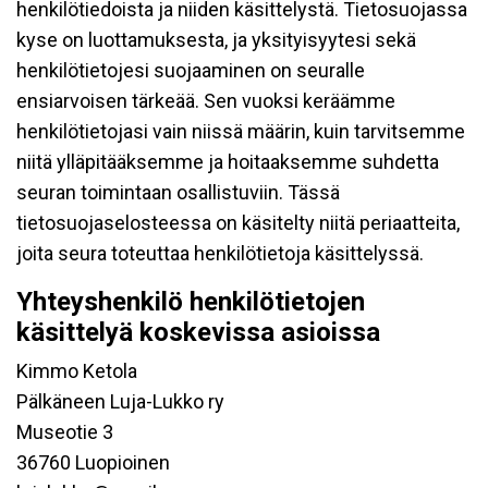
henkilötiedoista ja niiden käsittelystä. Tietosuojassa
kyse on luottamuksesta, ja yksityisyytesi sekä
henkilötietojesi suojaaminen on seuralle
ensiarvoisen tärkeää. Sen vuoksi keräämme
henkilötietojasi vain niissä määrin, kuin tarvitsemme
niitä ylläpitääksemme ja hoitaaksemme suhdetta
seuran toimintaan osallistuviin. Tässä
tietosuojaselosteessa on käsitelty niitä periaatteita,
joita seura toteuttaa henkilötietoja käsittelyssä.
Yhteyshenkilö henkilötietojen
käsittelyä koskevissa asioissa
Kimmo Ketola
Pälkäneen Luja-Lukko ry
Museotie 3
36760 Luopioinen