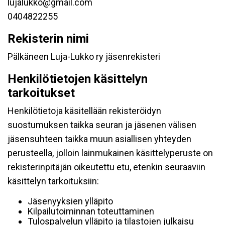
lujalukko@gmail.com
0404822255
Rekisterin nimi
Pälkäneen Luja-Lukko ry jäsenrekisteri
Henkilötietojen käsittelyn
tarkoitukset
Henkilötietoja käsitellään rekisteröidyn
suostumuksen taikka seuran ja jäsenen välisen
jäsensuhteen taikka muun asiallisen yhteyden
perusteella, jolloin lainmukainen käsittelyperuste on
rekisterinpitäjän oikeutettu etu, etenkin seuraaviin
käsittelyn tarkoituksiin:
Jäsenyyksien ylläpito
Kilpailutoiminnan toteuttaminen
Tulospalvelun ylläpito ja tilastojen julkaisu