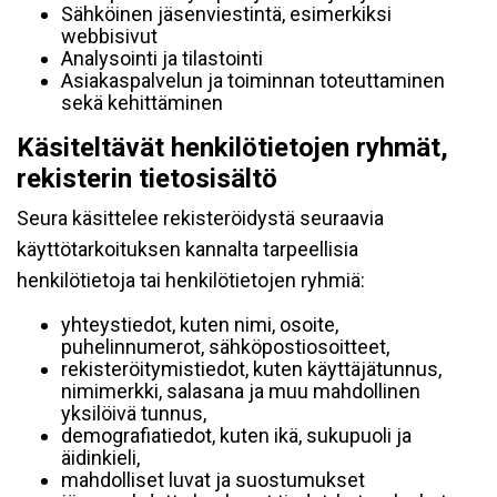
Sähköinen jäsenviestintä, esimerkiksi
webbisivut
Analysointi ja tilastointi
Asiakaspalvelun ja toiminnan toteuttaminen
sekä kehittäminen
Käsiteltävät henkilötietojen ryhmät,
rekisterin tietosisältö
Seura käsittelee rekisteröidystä seuraavia
käyttötarkoituksen kannalta tarpeellisia
henkilötietoja tai henkilötietojen ryhmiä:
yhteystiedot, kuten nimi, osoite,
puhelinnumerot, sähköpostiosoitteet,
rekisteröitymistiedot, kuten käyttäjätunnus,
nimimerkki, salasana ja muu mahdollinen
yksilöivä tunnus,
demografiatiedot, kuten ikä, sukupuoli ja
äidinkieli,
mahdolliset luvat ja suostumukset