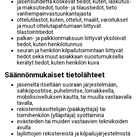
jäsensuhdetta koskevat tiedot, kuten, laskutus-
ja maksutiedot, tuote- ja tilaustiedot, tieto
vanhempainvastuunkantajasta
ottelutilastot, kuten, ottelut, maalit, varoitukset
ja muut ottelutapahtumaan liittyvät
tilastointitiedot
palkan- ja palkkionmaksuun liittyvät yksilöivät
tiedot, kuten henkilötunnus
seuran ja henkilön kilpailutoimintaan liittyvät
tiedot sekä muut asiakkaan suostumuksella
kerätyt tiedot, kuten henkilön kuva
Säännönmukaiset tietolähteet
jäseneltä itseltään suoraan järjestelmään,
sähköpostitse, puhelimitse, lomakkeella,
mobiilisovelluksen kautta, tai muulla vastaavalla
tavalla,
rekisterinkäsittelijän (pääkäyttäjä) tai
toimihenkilön (ylläpitäjä) syöttäminä
evästeiden tai muiden vastaavien tekniikoiden
avulla
lajiliittojen rekistereistä ja kilpailujärjestelmistä