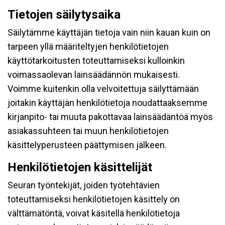
Tietojen säilytysaika
Säilytämme käyttäjän tietoja vain niin kauan kuin on
tarpeen yllä määriteltyjen henkilötietojen
käyttötarkoitusten toteuttamiseksi kulloinkin
voimassaolevan lainsäädännön mukaisesti.
Voimme kuitenkin olla velvoitettuja säilyttämään
joitakin käyttäjän henkilötietoja noudattaaksemme
kirjanpito- tai muuta pakottavaa lainsäädäntöä myös
asiakassuhteen tai muun henkilötietojen
käsittelyperusteen päättymisen jälkeen.
Henkilötietojen käsittelijät
Seuran työntekijät, joiden työtehtävien
toteuttamiseksi henkilötietojen käsittely on
välttämätöntä, voivat käsitellä henkilötietoja