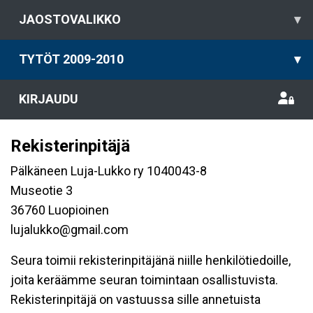
JAOSTOVALIKKO
▾
TYTÖT 2009-2010
▾
KIRJAUDU
Rekisterinpitäjä
Pälkäneen Luja-Lukko ry 1040043-8
Museotie 3
36760 Luopioinen
lujalukko@gmail.com
Seura toimii rekisterinpitäjänä niille henkilötiedoille,
joita keräämme seuran toimintaan osallistuvista.
Rekisterinpitäjä on vastuussa sille annetuista