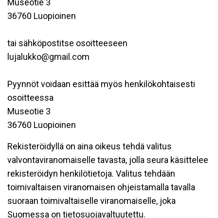
Museotie 3
36760 Luopioinen
tai sähköpostitse osoitteeseen
lujalukko@gmail.com
Pyynnöt voidaan esittää myös henkilökohtaisesti
osoitteessa
Museotie 3
36760 Luopioinen
Rekisteröidyllä on aina oikeus tehdä valitus
valvontaviranomaiselle tavasta, jolla seura käsittelee
rekisteröidyn henkilötietoja. Valitus tehdään
toimivaltaisen viranomaisen ohjeistamalla tavalla
suoraan toimivaltaiselle viranomaiselle, joka
Suomessa on tietosuojavaltuutettu.