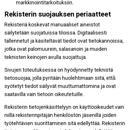
markkinointitarkoituksiin.
Rekisterin suojauksen periaatteet
Rekisteriä koskevat manuaaliset aineistot
säilytetään suojatuissa tiloissa. Digitaalisesti
tallennetut ja käsiteltävät tiedot ovat tietokannoissa,
jotka ovat palomuurein, salasanoin ja muiden
teknisten keinojen avulla suojattuja.
Sivujen toteutuksessa on hyödynnetty teknistä
tietosuojaa, jolla pyritään huolehtimaan siitä, että̈
syötetyt tiedot säilyvät muuttumattomina ja ovat
saatavilla vain tietoon oikeutetuille.
Rekisterin tietojenkäsittelyyn on käyttöoikeudet vain
niillä rekisterinpitäjän henkilöstön jäsenillä joiden
työtehtävien suorittaminen sitä edellyttää. Rekisterin