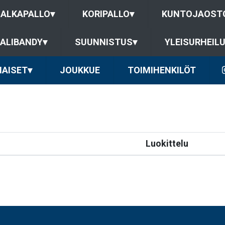
JALKAPALLO
▾
KORIPALLO
▾
KUNTOJAOST
ALIBANDY
▾
SUUNNISTUS
▾
YLEISURHEIL
NAISET
▾
JOUKKUE
TOIMIHENKILÖT
Luokittelu