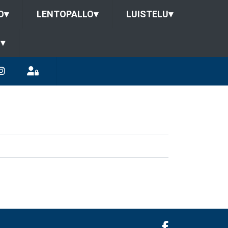
O
▾
LENTOPALLO
▾
LUISTELU
▾
U
▾