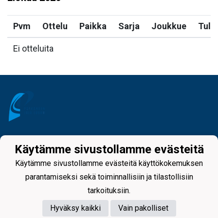
Pvm
Ottelu
Paikka
Sarja
Joukkue
Tulo
Ei otteluita
Tietosuojaseloste
Käytämme sivustollamme evästeitä
Käytämme sivustollamme evästeitä käyttökokemuksen
parantamiseksi sekä toiminnallisiin ja tilastollisiin
tarkoituksiin.
Hyväksy kaikki
Vain pakolliset
Powered by