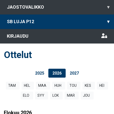
JAOSTOVALIKKO
▾
SB LUJA P12
▾
KIRJAUDU
Ottelut
2025
2026
2027
TAM
HEL
MAA
HUH
TOU
KES
HEI
ELO
SYY
LOK
MAR
JOU
Elokuu
2026