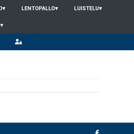
O
▾
LENTOPALLO
▾
LUISTELU
▾
U
▾