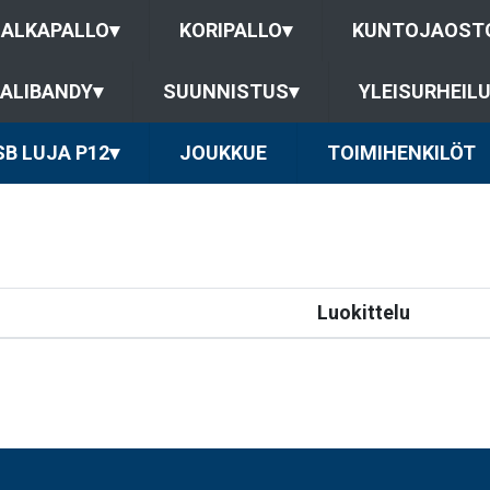
JALKAPALLO
▾
KORIPALLO
▾
KUNTOJAOST
ALIBANDY
▾
SUUNNISTUS
▾
YLEISURHEIL
SB LUJA P12
▾
JOUKKUE
TOIMIHENKILÖT
Luokittelu