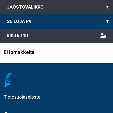
JAOSTOVALIKKO
▾
SB LUJA P9
▾
KIRJAUDU
Ei lomakkeita
Tietosuojaseloste