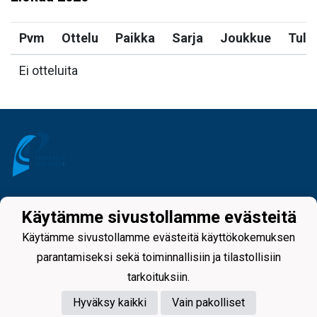
Pvm
Ottelu
Paikka
Sarja
Joukkue
Tulo
Ei otteluita
Tietosuojaseloste
Käytämme sivustollamme evästeitä
Käytämme sivustollamme evästeitä käyttökokemuksen
parantamiseksi sekä toiminnallisiin ja tilastollisiin
tarkoituksiin.
Hyväksy kaikki
Vain pakolliset
Powered by