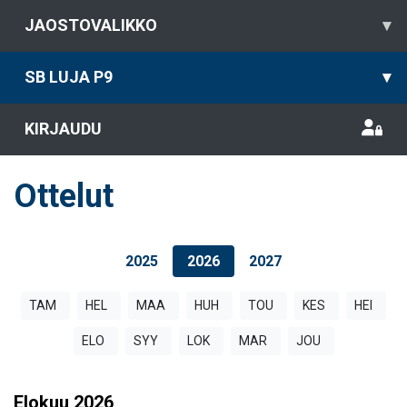
JAOSTOVALIKKO
▾
SB LUJA P9
▾
KIRJAUDU
Ottelut
2025
2026
2027
TAM
HEL
MAA
HUH
TOU
KES
HEI
ELO
SYY
LOK
MAR
JOU
Elokuu
2026