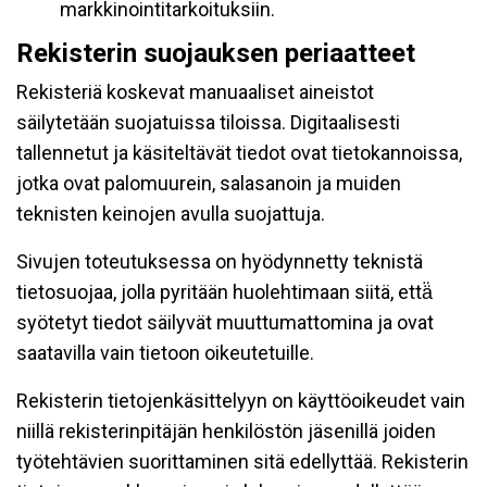
markkinointitarkoituksiin.
Rekisterin suojauksen periaatteet
Rekisteriä koskevat manuaaliset aineistot
säilytetään suojatuissa tiloissa. Digitaalisesti
tallennetut ja käsiteltävät tiedot ovat tietokannoissa,
jotka ovat palomuurein, salasanoin ja muiden
teknisten keinojen avulla suojattuja.
Sivujen toteutuksessa on hyödynnetty teknistä
tietosuojaa, jolla pyritään huolehtimaan siitä, että̈
syötetyt tiedot säilyvät muuttumattomina ja ovat
saatavilla vain tietoon oikeutetuille.
Rekisterin tietojenkäsittelyyn on käyttöoikeudet vain
niillä rekisterinpitäjän henkilöstön jäsenillä joiden
työtehtävien suorittaminen sitä edellyttää. Rekisterin