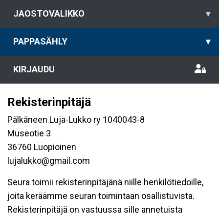
JAOSTOVALIKKO
▾
PAPPASÄHLY
▾
KIRJAUDU
Rekisterinpitäjä
Pälkäneen Luja-Lukko ry 1040043-8
Museotie 3
36760 Luopioinen
lujalukko@gmail.com
Seura toimii rekisterinpitäjänä niille henkilötiedoille,
joita keräämme seuran toimintaan osallistuvista.
Rekisterinpitäjä on vastuussa sille annetuista