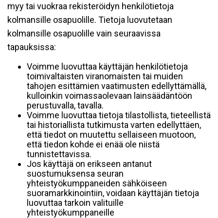
myy tai vuokraa rekisteröidyn henkilötietoja
kolmansille osapuolille. Tietoja luovutetaan
kolmansille osapuolille vain seuraavissa
tapauksissa:
Voimme luovuttaa käyttäjän henkilötietoja
toimivaltaisten viranomaisten tai muiden
tahojen esittämien vaatimusten edellyttämällä,
kulloinkin voimassaolevaan lainsäädäntöön
perustuvalla, tavalla.
Voimme luovuttaa tietoja tilastollista, tieteellistä
tai historiallista tutkimusta varten edellyttäen,
että tiedot on muutettu sellaiseen muotoon,
että tiedon kohde ei enää ole niistä
tunnistettavissa.
Jos käyttäjä on erikseen antanut
suostumuksensa seuran
yhteistyökumppaneiden sähköiseen
suoramarkkinointiin, voidaan käyttäjän tietoja
luovuttaa tarkoin valituille
yhteistyökumppaneille