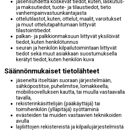
jäsensuhdetta koskevat tiedot, kuten, laskutus-
ja maksutiedot, tuote- ja tilaustiedot, tieto
vanhempainvastuunkantajasta
ottelutilastot, kuten, ottelut, maalit, varoitukset
ja muut ottelutapahtumaan liittyvät
tilastointitiedot
palkan- ja palkkionmaksuun liittyvät yksilöivät
tiedot, kuten henkilötunnus
seuran ja henkilön kilpailutoimintaan liittyvät
tiedot sekä muut asiakkaan suostumuksella
kerätyt tiedot, kuten henkilön kuva
Säännönmukaiset tietolähteet
jäseneltä itseltään suoraan järjestelmään,
sähköpostitse, puhelimitse, lomakkeella,
mobiilisovelluksen kautta, tai muulla vastaavalla
tavalla,
rekisterinkäsittelijän (pääkäyttäjä) tai
toimihenkilön (ylläpitäjä) syöttäminä
evästeiden tai muiden vastaavien tekniikoiden
avulla
lajiliittojen rekistereistä ja kilpailujärjestelmistä