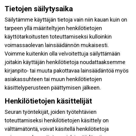
Tietojen säilytysaika
Säilytämme käyttäjän tietoja vain niin kauan kuin on
tarpeen yllä määriteltyjen henkilötietojen
käyttötarkoitusten toteuttamiseksi kulloinkin
voimassaolevan lainsäädännön mukaisesti.
Voimme kuitenkin olla velvoitettuja säilyttämään
joitakin käyttäjän henkilötietoja noudattaaksemme
kirjanpito- tai muuta pakottavaa lainsäädäntöä myös
asiakassuhteen tai muun henkilötietojen
käsittelyperusteen päättymisen jälkeen.
Henkilötietojen käsittelijät
Seuran työntekijät, joiden työtehtävien
toteuttamiseksi henkilötietojen käsittely on
välttämätöntä, voivat käsitellä henkilötietoja