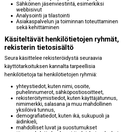
Sähköinen jäsenviestintä, esimerkiksi
webbisivut
Analysointi ja tilastointi
Asiakaspalvelun ja toiminnan toteuttaminen
sekä kehittäminen
Käsiteltävät henkilötietojen ryhmät,
rekisterin tietosisältö
Seura käsittelee rekisteröidystä seuraavia
käyttötarkoituksen kannalta tarpeellisia
henkilötietoja tai henkilötietojen ryhmiä:
yhteystiedot, kuten nimi, osoite,
puhelinnumerot, sähköpostiosoitteet,
rekisteröitymistiedot, kuten käyttäjätunnus,
nimimerkki, salasana ja muu mahdollinen
yksilöivä tunnus,
demografiatiedot, kuten ikä, sukupuoli ja
äidinkieli,
mahdolliset luvat ja suostumukset