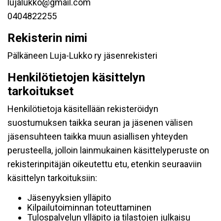
lujalukko@gmail.com
0404822255
Rekisterin nimi
Pälkäneen Luja-Lukko ry jäsenrekisteri
Henkilötietojen käsittelyn
tarkoitukset
Henkilötietoja käsitellään rekisteröidyn
suostumuksen taikka seuran ja jäsenen välisen
jäsensuhteen taikka muun asiallisen yhteyden
perusteella, jolloin lainmukainen käsittelyperuste on
rekisterinpitäjän oikeutettu etu, etenkin seuraaviin
käsittelyn tarkoituksiin:
Jäsenyyksien ylläpito
Kilpailutoiminnan toteuttaminen
Tulospalvelun ylläpito ja tilastojen julkaisu