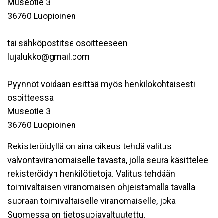
Museotie 3
36760 Luopioinen
tai sähköpostitse osoitteeseen
lujalukko@gmail.com
Pyynnöt voidaan esittää myös henkilökohtaisesti
osoitteessa
Museotie 3
36760 Luopioinen
Rekisteröidyllä on aina oikeus tehdä valitus
valvontaviranomaiselle tavasta, jolla seura käsittelee
rekisteröidyn henkilötietoja. Valitus tehdään
toimivaltaisen viranomaisen ohjeistamalla tavalla
suoraan toimivaltaiselle viranomaiselle, joka
Suomessa on tietosuojavaltuutettu.