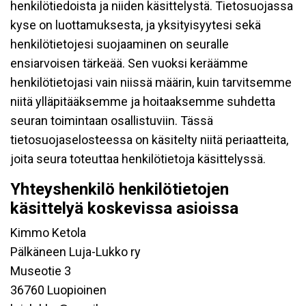
henkilötiedoista ja niiden käsittelystä. Tietosuojassa
kyse on luottamuksesta, ja yksityisyytesi sekä
henkilötietojesi suojaaminen on seuralle
ensiarvoisen tärkeää. Sen vuoksi keräämme
henkilötietojasi vain niissä määrin, kuin tarvitsemme
niitä ylläpitääksemme ja hoitaaksemme suhdetta
seuran toimintaan osallistuviin. Tässä
tietosuojaselosteessa on käsitelty niitä periaatteita,
joita seura toteuttaa henkilötietoja käsittelyssä.
Yhteyshenkilö henkilötietojen
käsittelyä koskevissa asioissa
Kimmo Ketola
Pälkäneen Luja-Lukko ry
Museotie 3
36760 Luopioinen