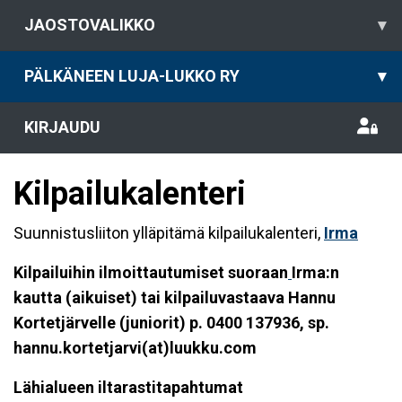
JAOSTOVALIKKO
▾
PÄLKÄNEEN LUJA-LUKKO RY
▾
KIRJAUDU
Kilpailukalenteri
Suunnistusliiton ylläpitämä kilpailukalenteri,
Irma
Kilpailuihin ilmoittautumiset suoraan
Irma:n
kautta (aikuiset) tai kilpailuvastaava Hannu
Kortetjärvelle (juniorit) p. 0400 137936, sp.
hannu.kortetjarvi(at)luukku.com
Lähialueen iltarastitapahtumat