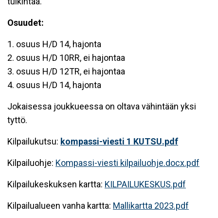
tulkintaa.
Osuudet:
1. osuus H/D 14, hajonta
2. osuus H/D 10RR, ei hajontaa
3. osuus H/D 12TR, ei hajontaa
4. osuus H/D 14, hajonta
Jokaisessa joukkueessa on oltava vähintään yksi
tyttö.
Kilpailukutsu:
kompassi-viesti 1 KUTSU.pdf
Kilpailuohje:
Kompassi-viesti kilpailuohje.docx.pdf
Kilpailukeskuksen kartta:
KILPAILUKESKUS.pdf
Kilpailualueen vanha kartta:
Mallikartta 2023.pdf