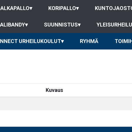
JALKAPALLO
▾
KORIPALLO
▾
KUNTOJAOST
ALIBANDY
▾
SUUNNISTUS
▾
YLEISURHEIL
ONNECT URHEILUKOULUT
▾
RYHMÄ
TOIMI
Kuvaus