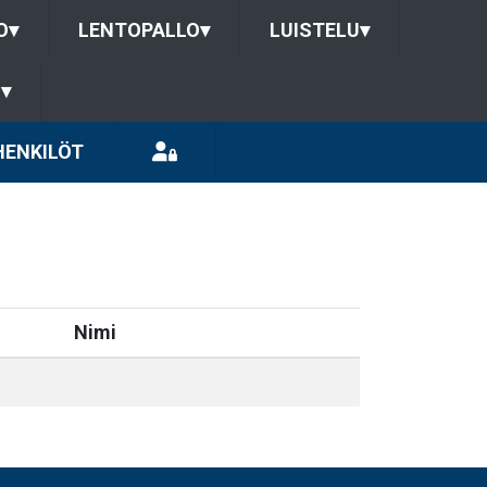
O
▾
LENTOPALLO
▾
LUISTELU
▾
U
▾
HENKILÖT
Nimi