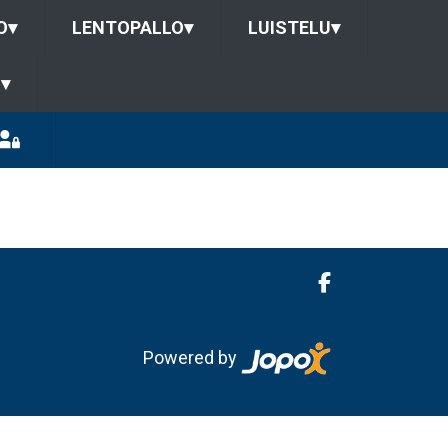
O
▾
LENTOPALLO
▾
LUISTELU
▾
U
▾
Powered by