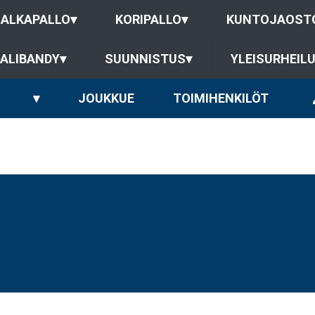
JALKAPALLO
▾
KORIPALLO
▾
KUNTOJAOST
ALIBANDY
▾
SUUNNISTUS
▾
YLEISURHEIL
▾
JOUKKUE
TOIMIHENKILÖT