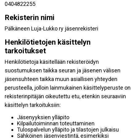
0404822255
Rekisterin nimi
Pälkäneen Luja-Lukko ry jäsenrekisteri
Henkilötietojen käsittelyn
tarkoitukset
Henkilötietoja käsitellään rekisteröidyn
suostumuksen taikka seuran ja jäsenen välisen
jäsensuhteen taikka muun asiallisen yhteyden
perusteella, jolloin lainmukainen käsittelyperuste on
rekisterinpitäjän oikeutettu etu, etenkin seuraaviin
käsittelyn tarkoituksiin:
Jäsenyyksien ylläpito
Kilpailutoiminnan toteuttaminen
Tulospalvelun ylläpito ja tilastojen julkaisu
Sähköinen jäsenviestintä, esimerkiksi