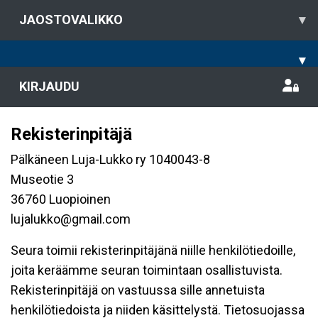
JAOSTOVALIKKO
▾
▾
KIRJAUDU
Rekisterinpitäjä
Pälkäneen Luja-Lukko ry 1040043-8
Museotie 3
36760 Luopioinen
lujalukko@gmail.com
Seura toimii rekisterinpitäjänä niille henkilötiedoille,
joita keräämme seuran toimintaan osallistuvista.
Rekisterinpitäjä on vastuussa sille annetuista
henkilötiedoista ja niiden käsittelystä. Tietosuojassa