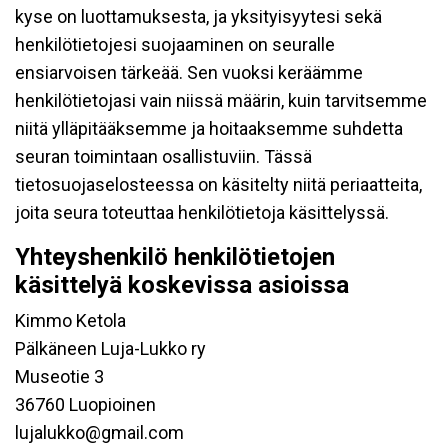
kyse on luottamuksesta, ja yksityisyytesi sekä
henkilötietojesi suojaaminen on seuralle
ensiarvoisen tärkeää. Sen vuoksi keräämme
henkilötietojasi vain niissä määrin, kuin tarvitsemme
niitä ylläpitääksemme ja hoitaaksemme suhdetta
seuran toimintaan osallistuviin. Tässä
tietosuojaselosteessa on käsitelty niitä periaatteita,
joita seura toteuttaa henkilötietoja käsittelyssä.
Yhteyshenkilö henkilötietojen
käsittelyä koskevissa asioissa
Kimmo Ketola
Pälkäneen Luja-Lukko ry
Museotie 3
36760 Luopioinen
lujalukko@gmail.com