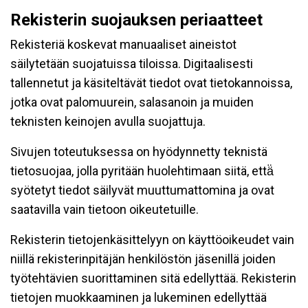
Rekisterin suojauksen periaatteet
Rekisteriä koskevat manuaaliset aineistot
säilytetään suojatuissa tiloissa. Digitaalisesti
tallennetut ja käsiteltävät tiedot ovat tietokannoissa,
jotka ovat palomuurein, salasanoin ja muiden
teknisten keinojen avulla suojattuja.
Sivujen toteutuksessa on hyödynnetty teknistä
tietosuojaa, jolla pyritään huolehtimaan siitä, että̈
syötetyt tiedot säilyvät muuttumattomina ja ovat
saatavilla vain tietoon oikeutetuille.
Rekisterin tietojenkäsittelyyn on käyttöoikeudet vain
niillä rekisterinpitäjän henkilöstön jäsenillä joiden
työtehtävien suorittaminen sitä edellyttää. Rekisterin
tietojen muokkaaminen ja lukeminen edellyttää