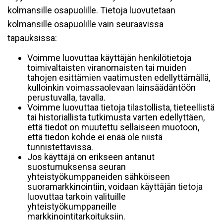
kolmansille osapuolille. Tietoja luovutetaan
kolmansille osapuolille vain seuraavissa
tapauksissa:
Voimme luovuttaa käyttäjän henkilötietoja
toimivaltaisten viranomaisten tai muiden
tahojen esittämien vaatimusten edellyttämällä,
kulloinkin voimassaolevaan lainsäädäntöön
perustuvalla, tavalla.
Voimme luovuttaa tietoja tilastollista, tieteellistä
tai historiallista tutkimusta varten edellyttäen,
että tiedot on muutettu sellaiseen muotoon,
että tiedon kohde ei enää ole niistä
tunnistettavissa.
Jos käyttäjä on erikseen antanut
suostumuksensa seuran
yhteistyökumppaneiden sähköiseen
suoramarkkinointiin, voidaan käyttäjän tietoja
luovuttaa tarkoin valituille
yhteistyökumppaneille
markkinointitarkoituksiin.