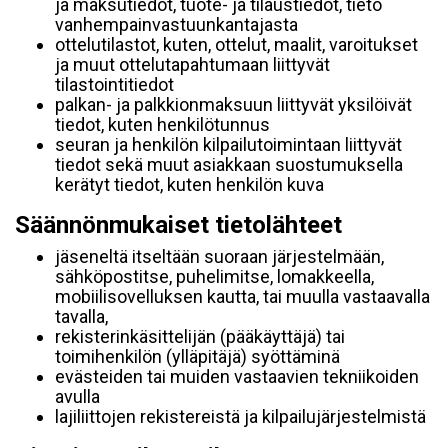
ja maksutiedot, tuote- ja tilaustiedot, tieto
vanhempainvastuunkantajasta
ottelutilastot, kuten, ottelut, maalit, varoitukset
ja muut ottelutapahtumaan liittyvät
tilastointitiedot
palkan- ja palkkionmaksuun liittyvät yksilöivät
tiedot, kuten henkilötunnus
seuran ja henkilön kilpailutoimintaan liittyvät
tiedot sekä muut asiakkaan suostumuksella
kerätyt tiedot, kuten henkilön kuva
Säännönmukaiset tietolähteet
jäseneltä itseltään suoraan järjestelmään,
sähköpostitse, puhelimitse, lomakkeella,
mobiilisovelluksen kautta, tai muulla vastaavalla
tavalla,
rekisterinkäsittelijän (pääkäyttäjä) tai
toimihenkilön (ylläpitäjä) syöttäminä
evästeiden tai muiden vastaavien tekniikoiden
avulla
lajiliittojen rekistereistä ja kilpailujärjestelmistä