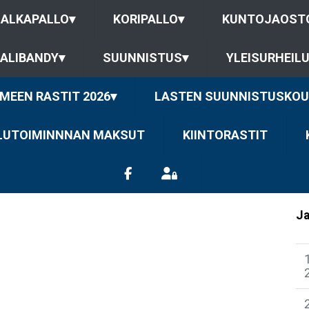
JALKAPALLO
▾
KORIPALLO
▾
KUNTOJAOST
ALIBANDY
▾
SUUNNISTUS
▾
YLEISURHEIL
MEEN RASTIT 2026
▾
LASTEN SUUNNISTUSKOU
ILUTOIMINNNAN MAKSUT
KIINTORASTIT
Ja