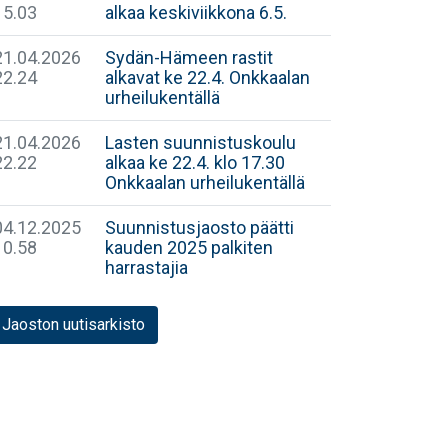
15.03
alkaa keskiviikkona 6.5.
21.04.2026
Sydän-Hämeen rastit
22.24
alkavat ke 22.4. Onkkaalan
urheilukentällä
21.04.2026
Lasten suunnistuskoulu
22.22
alkaa ke 22.4. klo 17.30
Onkkaalan urheilukentällä
04.12.2025
Suunnistusjaosto päätti
10.58
kauden 2025 palkiten
harrastajia
Jaoston uutisarkisto