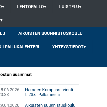
O
▾
LENTOPALLO
▾
LUISTELU
▾
U
▾
LU
AIKUISTEN SUUNNISTUSKOULU
KILPAILUKALENTERI
YHTEYSTIEDOT
▾
oston uusimmat
18.06.2026
Hämeen Kompassi-viesti
20.33
ti 23.6. Pälkäneellä
29.04.2026
Aikuisten suunnistuskoulu