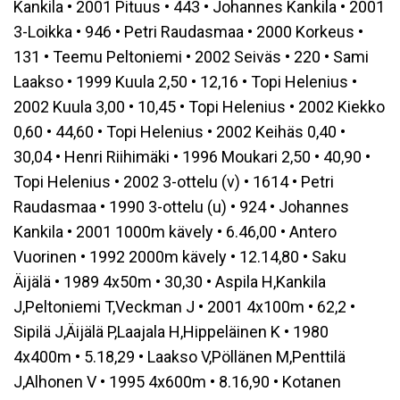
Kankila • 2001 Pituus • 443 • Johannes Kankila • 2001
3-Loikka • 946 • Petri Raudasmaa • 2000 Korkeus •
131 • Teemu Peltoniemi • 2002 Seiväs • 220 • Sami
Laakso • 1999 Kuula 2,50 • 12,16 • Topi Helenius •
2002 Kuula 3,00 • 10,45 • Topi Helenius • 2002 Kiekko
0,60 • 44,60 • Topi Helenius • 2002 Keihäs 0,40 •
30,04 • Henri Riihimäki • 1996 Moukari 2,50 • 40,90 •
Topi Helenius • 2002 3-ottelu (v) • 1614 • Petri
Raudasmaa • 1990 3-ottelu (u) • 924 • Johannes
Kankila • 2001 1000m kävely • 6.46,00 • Antero
Vuorinen • 1992 2000m kävely • 12.14,80 • Saku
Äijälä • 1989 4x50m • 30,30 • Aspila H,Kankila
J,Peltoniemi T,Veckman J • 2001 4x100m • 62,2 •
Sipilä J,Äijälä P,Laajala H,Hippeläinen K • 1980
4x400m • 5.18,29 • Laakso V,Pöllänen M,Penttilä
J,Alhonen V • 1995 4x600m • 8.16,90 • Kotanen