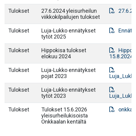
Tulokset
27.6.2024 yleisurheilun
27.6.20
viikkokilpailujen tulokset
Tulokset
Luja-Lukko ennätykset
Ennätyk
tytöt 2025
Tulokset
Hippokisa tulokset
Hippoki
elokuu 2024
15.8.2024.
Tulokset
Luja-Lukko ennätykset
pojat 2023
Luja_Lukk
Tulokset
Luja-Lukko ennätykset
tytöt 2023
Luja_Lukk
Tulokset
Tulokset 15.6.2026
onkkaal
yleisurheilukisoista
Onkkaalan kentältä