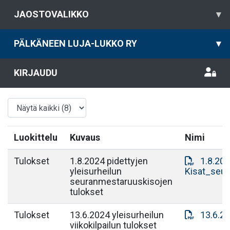
JAOSTOVALIKKO
▾
PÄLKÄNEEN LUJA-LUKKO RY
▾
KIRJAUDU
Luokittelu
Kuvaus
Nimi
Tulokset
1.8.2024 pidettyjen
1.8.20
yleisurheilun
Kisat_seu
seuranmestaruuskisojen
tulokset
Tulokset
13.6.2024 yleisurheilun
13.6.20
viikokilpailun tulokset