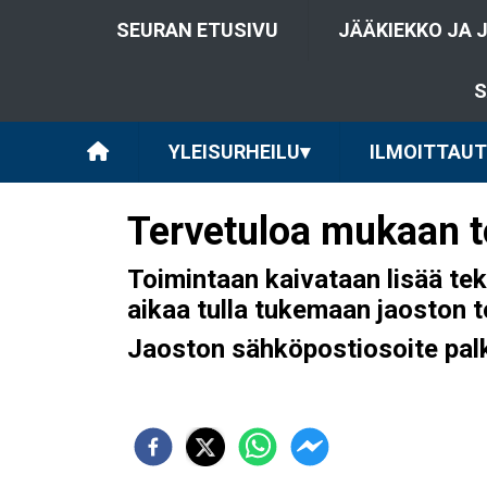
SEURAN ETUSIVU
JÄÄKIEKKO JA 
S
YLEISURHEILU
▾
ILMOITTAU
Tervetuloa mukaan t
Toimintaan kaivataan lisää tekij
aikaa tulla tukemaan jaoston t
Jaoston sähköpostiosoite pal