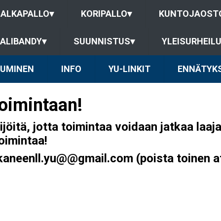
JALKAPALLO
▾
KORIPALLO
▾
KUNTOJAOST
ALIBANDY
▾
SUUNNISTUS
▾
YLEISURHEIL
TUMINEN
INFO
YU-LINKIT
ENNÄTYK
oimintaan!
öitä, jotta toimintaa voidaan jatkaa laajal
oimintaa!
kaneenll.yu@@gmail.com (poista toinen a