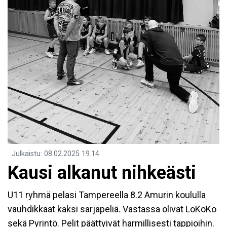
Julkaistu
:
08.02.2025
19.14
Kausi alkanut nihkeästi
U11 ryhmä pelasi Tampereella 8.2 Amurin koululla
vauhdikkaat kaksi sarjapeliä. Vastassa olivat LoKoKo
sekä Pyrintö. Pelit päättyivät harmillisesti tappioihin.