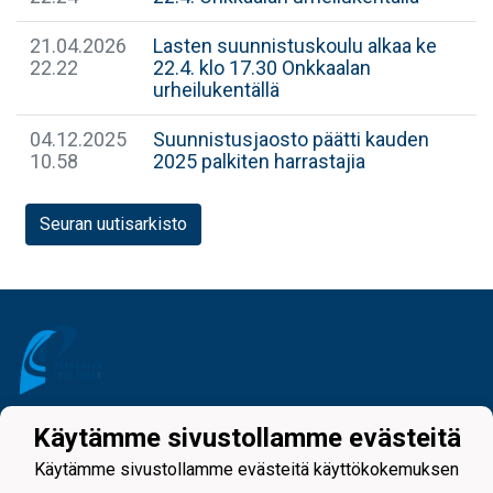
21.04.2026
Lasten suunnistuskoulu alkaa ke
22.22
22.4. klo 17.30 Onkkaalan
urheilukentällä
04.12.2025
Suunnistusjaosto päätti kauden
10.58
2025 palkiten harrastajia
Seuran uutisarkisto
Käytämme sivustollamme evästeitä
Tietosuojaseloste
Käytämme sivustollamme evästeitä käyttökokemuksen