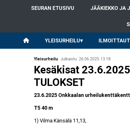
SEURAN ETUSIVU
JÄÄKIEKKO JA 
S
YLEISURHEILU
▾
ILMOITTAU
Yleisurheilu
Julkaistu
:
26.06.2025
13.18
Kesäkisat 23.6.2025
TULOKSET
23.6.2025 Onkkaalan urheilukenttäkent
T5 40 m
1) Vilma Känsälä 11,13,