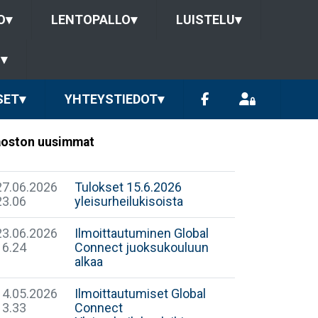
O
▾
LENTOPALLO
▾
LUISTELU
▾
U
▾
SET
▾
YHTEYSTIEDOT
▾
oston uusimmat
27.06.2026
Tulokset 15.6.2026
23.06
yleisurheilukisoista
23.06.2026
Ilmoittautuminen Global
16.24
Connect juoksukouluun
alkaa
14.05.2026
Ilmoittautumiset Global
13.33
Connect