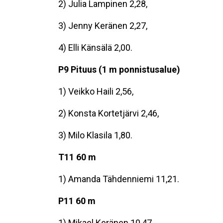
2) Julia Lampinen 2,28,
3) Jenny Keränen 2,27,
4) Elli Känsälä 2,00.
P9 Pituus (1 m ponnistusalue)
1) Veikko Haili 2,56,
2) Konsta Kortetjärvi 2,46,
3) Milo Klasila 1,80.
T11 60 m
1) Amanda Tähdenniemi 11,21.
P11 60 m
1) Mikael Keränen 10,47,