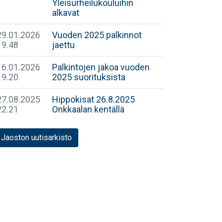
Yleisurheilukouluihin
alkavat
29.01.2026
Vuoden 2025 palkinnot
19.48
jaettu
16.01.2026
Palkintojen jakoa vuoden
19.20
2025 suorituksista
27.08.2025
Hippokisat 26.8.2025
22.21
Onkkaalan kentällä
Jaoston uutisarkisto