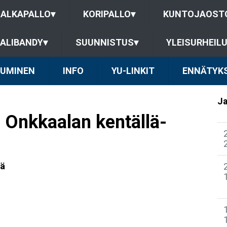
JALKAPALLO
▾
KORIPALLO
▾
KUNTOJAOST
ALIBANDY
▾
SUUNNISTUS
▾
YLEISURHEIL
TUMINEN
INFO
YU-LINKIT
ENNÄTYK
Ja
 Onkkaalan kentällä-
tä