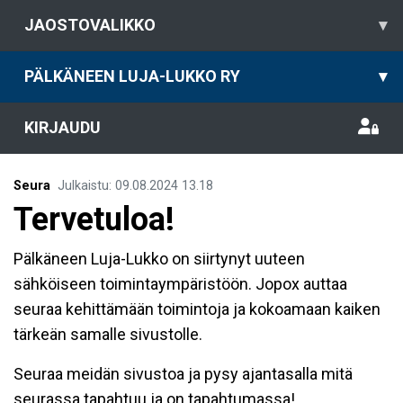
JAOSTOVALIKKO
▾
PÄLKÄNEEN LUJA-LUKKO RY
▾
KIRJAUDU
Seura
Julkaistu
:
09.08.2024
13.18
Tervetuloa!
Pälkäneen Luja-Lukko on siirtynyt uuteen
sähköiseen toimintaympäristöön. Jopox auttaa
seuraa kehittämään toimintoja ja kokoamaan kaiken
tärkeän samalle sivustolle.
Seuraa meidän sivustoa ja pysy ajantasalla mitä
seurassa tapahtuu ja on tapahtumassa!