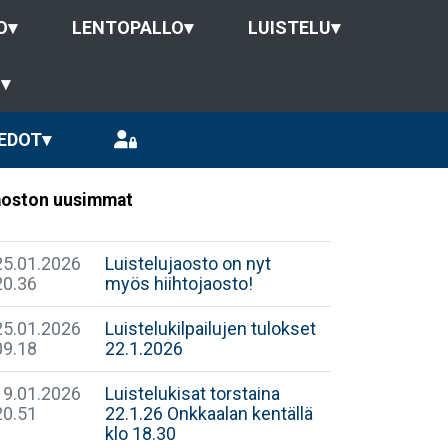
O
▾
LENTOPALLO
▾
LUISTELU
▾
U
▾
EDOT
▾
oston uusimmat
25.01.2026
Luistelujaosto on nyt
20.36
myös hiihtojaosto!
25.01.2026
Luistelukilpailujen tulokset
09.18
22.1.2026
19.01.2026
Luistelukisat torstaina
20.51
22.1.26 Onkkaalan kentällä
klo 18.30