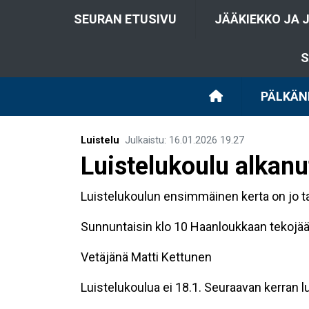
SEURAN ETUSIVU
JÄÄKIEKKO JA 
S
PÄLKÄN
Luistelu
Julkaistu
:
16.01.2026
19.27
Luistelukoulu alkanu
Luistelukoulun ensimmäinen kerta on jo ta
Sunnuntaisin klo 10 Haanloukkaan tekojääl
Vetäjänä Matti Kettunen
Luistelukoulua ei 18.1. Seuraavan kerran l