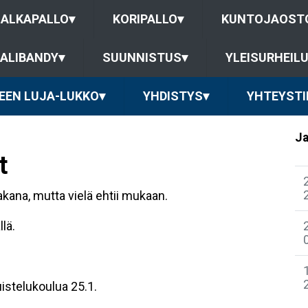
JALKAPALLO
▾
KORIPALLO
▾
KUNTOJAOST
ALIBANDY
▾
SUUNNISTUS
▾
YLEISURHEIL
EEN LUJA-LUKKO
▾
YHDISTYS
▾
YHTEYSTI
Ja
t
kana, mutta vielä ehtii mukaan.
lä.
uistelukoulua 25.1.