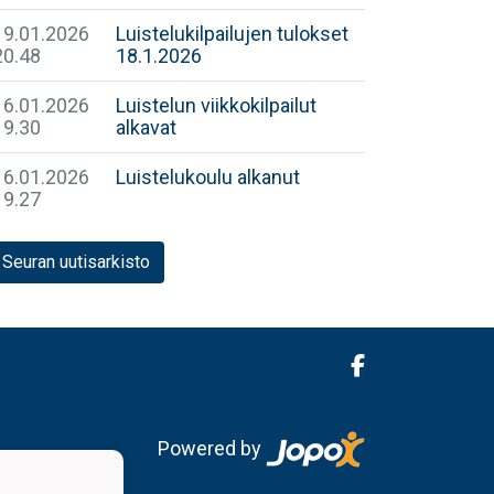
19.01.2026
Luistelukilpailujen tulokset
20.48
18.1.2026
16.01.2026
Luistelun viikkokilpailut
19.30
alkavat
16.01.2026
Luistelukoulu alkanut
19.27
Seuran uutisarkisto
Powered by