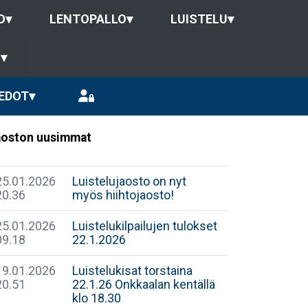
O
▾
LENTOPALLO
▾
LUISTELU
▾
U
▾
EDOT
▾
oston uusimmat
25.01.2026
Luistelujaosto on nyt
20.36
myös hiihtojaosto!
25.01.2026
Luistelukilpailujen tulokset
09.18
22.1.2026
19.01.2026
Luistelukisat torstaina
20.51
22.1.26 Onkkaalan kentällä
klo 18.30