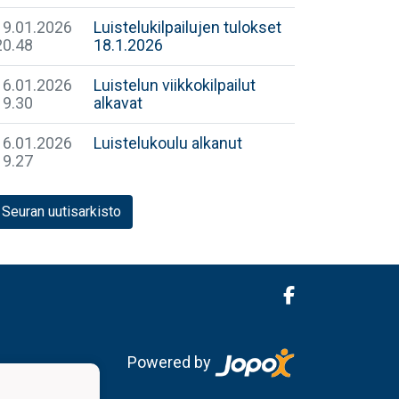
19.01.2026
Luistelukilpailujen tulokset
20.48
18.1.2026
16.01.2026
Luistelun viikkokilpailut
19.30
alkavat
16.01.2026
Luistelukoulu alkanut
19.27
Seuran uutisarkisto
Powered by