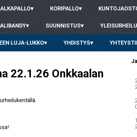
JALKAPALLO
▾
KORIPALLO
▾
KUNTOJAOST
ALIBANDY
▾
SUUNNISTUS
▾
YLEISURHEIL
EEN LUJA-LUKKO
▾
YHDISTYS
▾
YHTEYSTI
Ja
ina 22.1.26 Onkkaalan
urheilukentällä.
assa!