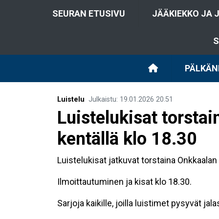
SEURAN ETUSIVU
JÄÄKIEKKO JA 
S
PÄLKÄN
Luistelu
Julkaistu
:
19.01.2026
20.51
Luistelukisat torsta
kentällä klo 18.30
Luistelukisat jatkuvat torstaina Onkkaalan 
Ilmoittautuminen ja kisat klo 18.30.
Sarjoja kaikille, joilla luistimet pysyvät jal