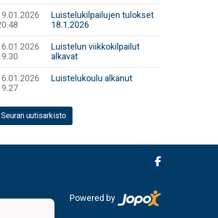
19.01.2026
Luistelukilpailujen tulokset
20.48
18.1.2026
16.01.2026
Luistelun viikkokilpailut
19.30
alkavat
16.01.2026
Luistelukoulu alkanut
19.27
Seuran uutisarkisto
Powered by