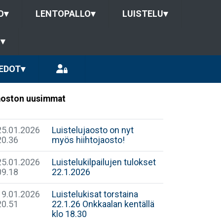
O
▾
LENTOPALLO
▾
LUISTELU
▾
U
▾
EDOT
▾
oston uusimmat
25.01.2026
Luistelujaosto on nyt
20.36
myös hiihtojaosto!
25.01.2026
Luistelukilpailujen tulokset
09.18
22.1.2026
19.01.2026
Luistelukisat torstaina
20.51
22.1.26 Onkkaalan kentällä
klo 18.30