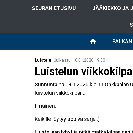
SEURAN ETUSIVU
JÄÄKIEKKO JA 
S
PÄLKÄN
Luistelu
Julkaistu
:
16.01.2026
19.30
Luistelun viikkokilpa
Sunnuntaina 18.1.2026 klo 11 Onkkaalan 
luistelun viikkokilpailu.
Ilmainen.
Kaikille löytyy sopiva sarja :)
Luistellaan lyhyt ja pitkä matka kilpaa paril