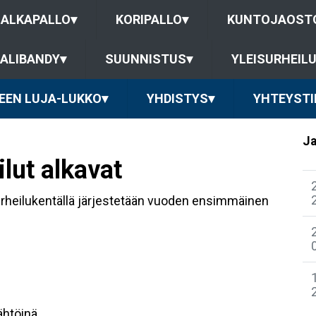
JALKAPALLO
▾
KORIPALLO
▾
KUNTOJAOST
ALIBANDY
▾
SUUNNISTUS
▾
YLEISURHEIL
EEN LUJA-LUKKO
▾
YHDISTYS
▾
YHTEYSTI
Ja
ilut alkavat
Urheilukentällä järjestetään vuoden ensimmäinen
ähtöinä.